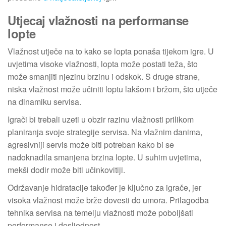
Utjecaj vlažnosti na performanse
lopte
Vlažnost utječe na to kako se lopta ponaša tijekom igre. U
uvjetima visoke vlažnosti, lopta može postati teža, što
može smanjiti njezinu brzinu i odskok. S druge strane,
niska vlažnost može učiniti loptu lakšom i bržom, što utječe
na dinamiku servisa.
Igrači bi trebali uzeti u obzir razinu vlažnosti prilikom
planiranja svoje strategije servisa. Na vlažnim danima,
agresivniji servis može biti potreban kako bi se
nadoknadila smanjena brzina lopte. U suhim uvjetima,
mekši dodir može biti učinkovitiji.
Održavanje hidratacije također je ključno za igrače, jer
visoka vlažnost može brže dovesti do umora. Prilagodba
tehnika servisa na temelju vlažnosti može poboljšati
performanse i dosljednost.