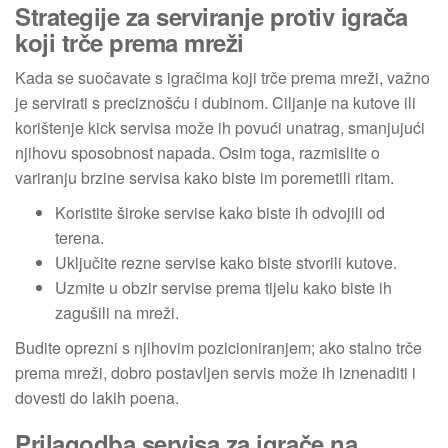
Strategije za serviranje protiv igrača
koji trče prema mreži
Kada se suočavate s igračima koji trče prema mreži, važno
je servirati s preciznošću i dubinom. Ciljanje na kutove ili
korištenje kick servisa može ih povući unatrag, smanjujući
njihovu sposobnost napada. Osim toga, razmislite o
variranju brzine servisa kako biste im poremetili ritam.
Koristite široke servise kako biste ih odvojili od
terena.
Uključite rezne servise kako biste stvorili kutove.
Uzmite u obzir servise prema tijelu kako biste ih
zagušili na mreži.
Budite oprezni s njihovim pozicioniranjem; ako stalno trče
prema mreži, dobro postavljen servis može ih iznenaditi i
dovesti do lakih poena.
Prilagodba servisa za igrače na