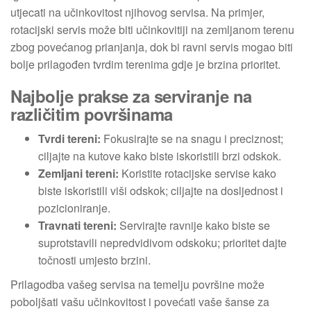
utjecati na učinkovitost njihovog servisa. Na primjer,
rotacijski servis može biti učinkovitiji na zemljanom terenu
zbog povećanog prianjanja, dok bi ravni servis mogao biti
bolje prilagođen tvrdim terenima gdje je brzina prioritet.
Najbolje prakse za serviranje na
različitim površinama
Tvrdi tereni:
Fokusirajte se na snagu i preciznost;
ciljajte na kutove kako biste iskoristili brzi odskok.
Zemljani tereni:
Koristite rotacijske servise kako
biste iskoristili viši odskok; ciljajte na dosljednost i
pozicioniranje.
Travnati tereni:
Servirajte ravnije kako biste se
suprotstavili nepredvidivom odskoku; prioritet dajte
točnosti umjesto brzini.
Prilagodba vašeg servisa na temelju površine može
poboljšati vašu učinkovitost i povećati vaše šanse za