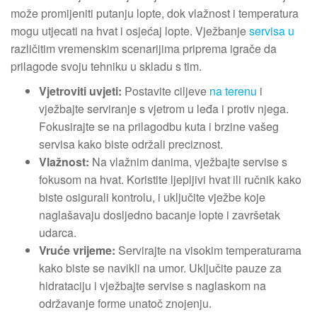
može promijeniti putanju lopte, dok vlažnost i temperatura
mogu utjecati na hvat i osjećaj lopte. Vježbanje
servisa u
različitim vremenskim scenarijima priprema igrače da
prilagode svoju tehniku u skladu s tim.
Vjetroviti uvjeti:
Postavite ciljeve
na terenu
i
vježbajte serviranje s vjetrom u leđa i protiv njega.
Fokusirajte se na prilagodbu kuta i brzine vašeg
servisa kako biste održali preciznost.
Vlažnost:
Na vlažnim danima, vježbajte servise s
fokusom na hvat. Koristite ljepljivi hvat ili ručnik kako
biste osigurali kontrolu, i uključite vježbe koje
naglašavaju dosljedno bacanje lopte i završetak
udarca.
Vruće vrijeme:
Servirajte na visokim temperaturama
kako biste se navikli na umor. Uključite pauze za
hidrataciju i vježbajte servise s naglaskom na
održavanje forme unatoč znojenju.