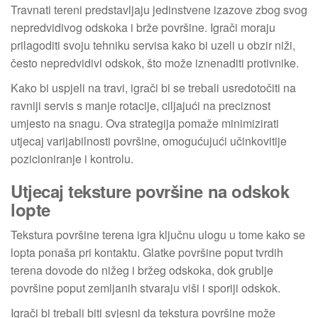
Travnati tereni predstavljaju jedinstvene izazove zbog svog
nepredvidivog odskoka i brže površine. Igrači moraju
prilagoditi svoju tehniku servisa kako bi uzeli u obzir niži,
često nepredvidivi odskok, što može iznenaditi protivnike.
Kako bi uspjeli na travi, igrači bi se trebali usredotočiti na
ravniji servis s manje rotacije, ciljajući na preciznost
umjesto na snagu. Ova strategija pomaže minimizirati
utjecaj varijabilnosti površine, omogućujući učinkovitije
pozicioniranje i kontrolu.
Utjecaj teksture površine na odskok
lopte
Tekstura površine terena igra ključnu ulogu u tome kako se
lopta ponaša pri kontaktu. Glatke površine poput tvrdih
terena dovode do nižeg i bržeg odskoka, dok grublje
površine poput zemljanih stvaraju viši i sporiji odskok.
Igrači bi trebali biti svjesni da tekstura površine može