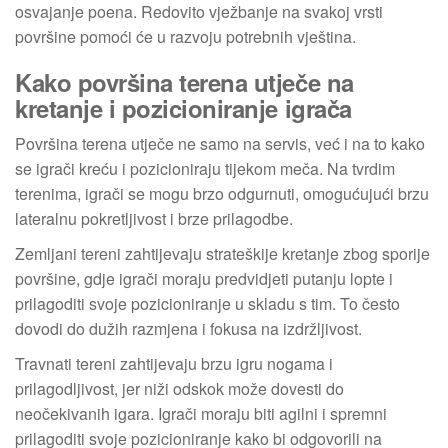
osvajanje poena. Redovito vježbanje na svakoj vrsti
površine pomoći će u razvoju potrebnih vještina.
Kako površina terena utječe na
kretanje i pozicioniranje igrača
Površina terena utječe ne samo na servis, već i na to kako
se igrači kreću i pozicioniraju tijekom meča. Na tvrdim
terenima, igrači se mogu brzo odgurnuti, omogućujući brzu
lateralnu pokretljivost i brze prilagodbe.
Zemljani tereni zahtijevaju strateškije kretanje zbog sporije
površine, gdje igrači moraju predvidjeti putanju lopte i
prilagoditi svoje pozicioniranje u skladu s tim. To često
dovodi do dužih razmjena i fokusa na izdržljivost.
Travnati tereni zahtijevaju brzu igru nogama i
prilagodljivost, jer niži odskok može dovesti do
neočekivanih igara. Igrači moraju biti agilni i spremni
prilagoditi svoje pozicioniranje kako bi odgovorili na