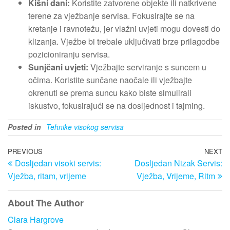
Kišni dani:
Koristite zatvorene objekte ili natkrivene
terene za vježbanje servisa. Fokusirajte se na
kretanje i ravnotežu, jer vlažni uvjeti mogu dovesti do
klizanja. Vježbe bi trebale uključivati brze prilagodbe
pozicioniranju servisa.
Sunjčani uvjeti:
Vježbajte serviranje s suncem u
očima. Koristite sunčane naočale ili vježbajte
okrenuti se prema suncu kako biste simulirali
iskustvo, fokusirajući se na dosljednost i tajming.
Posted in
Tehnike visokog servisa
Post
Previous
PREVIOUS
NEXT
N
Dosljedan visoki servis:
Dosljedan Nizak Servis:
Post
Po
navigation
Vježba, ritam, vrijeme
Vježba, Vrijeme, Ritm
About The Author
Clara Hargrove