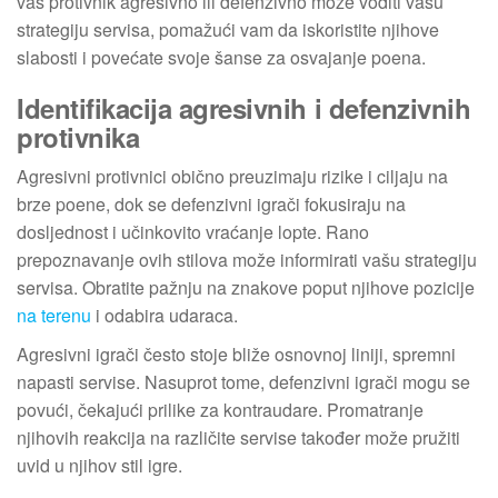
vaš protivnik agresivno ili defenzivno može voditi vašu
strategiju servisa, pomažući vam da iskoristite njihove
slabosti i povećate svoje šanse za osvajanje poena.
Identifikacija agresivnih i defenzivnih
protivnika
Agresivni protivnici obično preuzimaju rizike i ciljaju na
brze poene, dok se defenzivni igrači fokusiraju na
dosljednost i učinkovito vraćanje lopte. Rano
prepoznavanje ovih stilova može informirati vašu strategiju
servisa. Obratite pažnju na znakove poput njihove pozicije
na terenu
i odabira udaraca.
Agresivni igrači često stoje bliže osnovnoj liniji, spremni
napasti servise. Nasuprot tome, defenzivni igrači mogu se
povući, čekajući prilike za kontraudare. Promatranje
njihovih reakcija na različite servise također može pružiti
uvid u njihov stil igre.