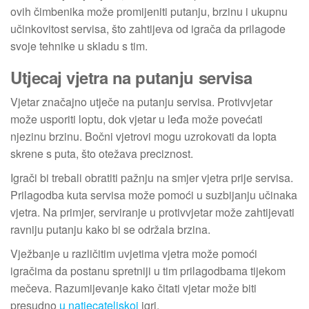
ovih čimbenika može promijeniti putanju, brzinu i ukupnu
učinkovitost servisa, što zahtijeva od igrača da prilagode
svoje tehnike u skladu s tim.
Utjecaj vjetra na putanju servisa
Vjetar značajno utječe na putanju servisa. Protivvjetar
može usporiti loptu, dok vjetar u leđa može povećati
njezinu brzinu. Bočni vjetrovi mogu uzrokovati da lopta
skrene s puta, što otežava preciznost.
Igrači bi trebali obratiti pažnju na smjer vjetra prije servisa.
Prilagodba kuta servisa može pomoći u suzbijanju učinaka
vjetra. Na primjer, serviranje u protivvjetar može zahtijevati
ravniju putanju kako bi se održala brzina.
Vježbanje u različitim uvjetima vjetra može pomoći
igračima da postanu spretniji u tim prilagodbama tijekom
mečeva. Razumijevanje kako čitati vjetar može biti
presudno
u natjecateljskoj
igri.