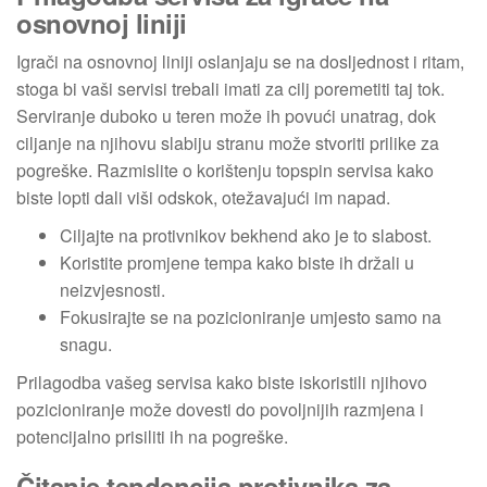
osnovnoj liniji
Igrači na osnovnoj liniji oslanjaju se na dosljednost i ritam,
stoga bi vaši servisi trebali imati za cilj poremetiti taj tok.
Serviranje duboko u teren može ih povući unatrag, dok
ciljanje na njihovu slabiju stranu može stvoriti prilike za
pogreške. Razmislite o korištenju topspin servisa kako
biste lopti dali viši odskok, otežavajući im napad.
Ciljajte na protivnikov bekhend ako je to slabost.
Koristite promjene tempa kako biste ih držali u
neizvjesnosti.
Fokusirajte se na pozicioniranje umjesto samo na
snagu.
Prilagodba vašeg servisa kako biste iskoristili njihovo
pozicioniranje može dovesti do povoljnijih razmjena i
potencijalno prisiliti ih na pogreške.
Čitanje tendencija protivnika za