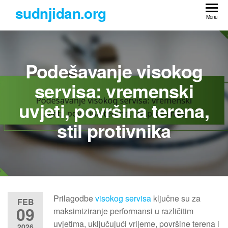
Skip
sudnjidan.org
to
Menu
the
content
Podešavanje visokog
servisa: vremenski
uvjeti, površina terena,
stil protivnika
Prilagodbe
visokog servisa
ključne su za
FEB
09
maksimiziranje performansi u različitim
uvjetima, uključujući vrijeme, površine terena i
2026