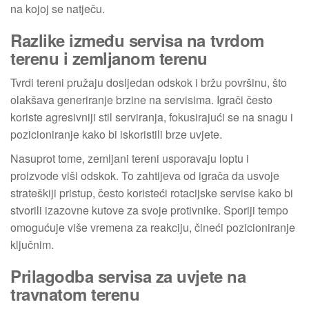
na kojoj se natječu.
Razlike između servisa na tvrdom
terenu i zemljanom terenu
Tvrdi tereni pružaju dosljedan odskok i bržu površinu, što
olakšava generiranje brzine na servisima. Igrači često
koriste agresivniji stil serviranja, fokusirajući se na snagu i
pozicioniranje kako bi iskoristili brze uvjete.
Nasuprot tome, zemljani tereni usporavaju loptu i
proizvode viši odskok. To zahtijeva od igrača da usvoje
strateškiji pristup, često koristeći rotacijske servise kako bi
stvorili izazovne kutove za svoje protivnike. Sporiji tempo
omogućuje više vremena za reakciju, čineći pozicioniranje
ključnim.
Prilagodba servisa za uvjete na
travnatom terenu